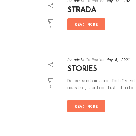
By
admin
In
Posted
May 12, 2021
STRADA
READ MORE
0
By
admin
In
Posted
May 5, 2021
STORIES
De ce suntem aici Indiferent
0
noastre, suntem distribuitor
READ MORE