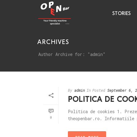
STORIES
ARCHIVES
Author Archive for: "admin"
By
admin
In
Posted
September 6, 
POLITICA DE COOK
Politica de cookies 1. Preze
0
theopenbar.ro. Informatiile 