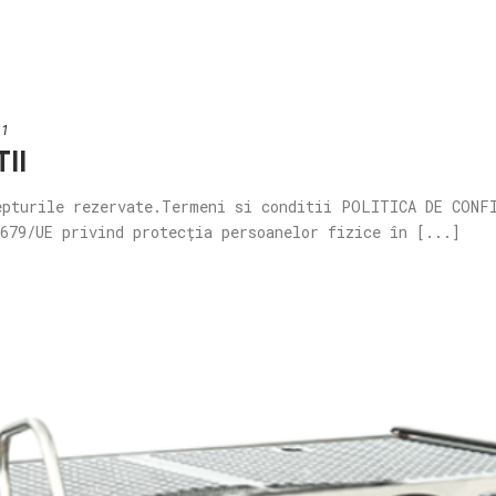
21
II
epturile rezervate.Termeni si conditii POLITICA DE CONF
679/UE privind protecția persoanelor fizice în [...]