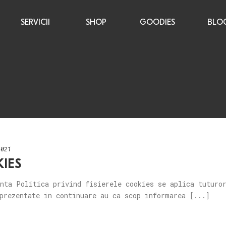
SERVICII
SHOP
GOODIES
BLO
2021
IES
nta Politica privind fisierele cookies se aplica tuturo
prezentate in continuare au ca scop informarea [...]