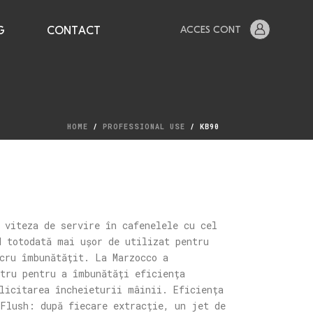
ACCES CONT
G
CONTACT
HOME
/
PROFESSIONAL USE
/ KB90
 viteza de servire în cafenelele cu cel
d totodată mai ușor de utilizat pentru
ucru îmbunătățit. La Marzocco a
tru pentru a îmbunătăți eficiența
licitarea încheieturii mâinii. Eficiența
 Flush: după fiecare extracție, un jet de