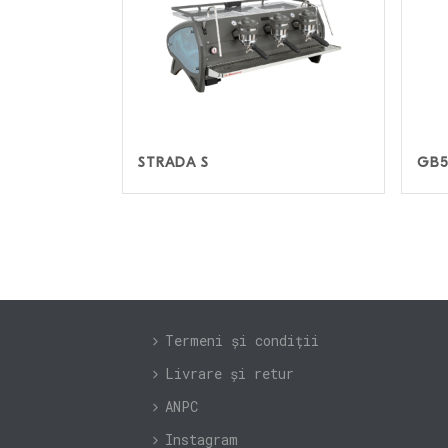
STRADA S
GB
Termeni și condiții
Livrare și retur
ANPC
Instagram