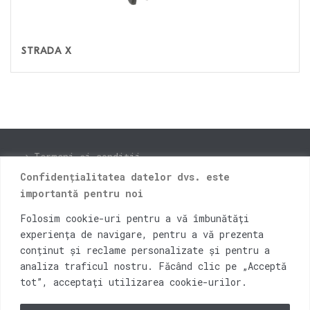
STRADA X
Termeni și condiții
Confidențialitatea datelor dvs. este
Livrare și retur
importantă pentru noi
ANPC
Folosim cookie-uri pentru a vă îmbunătăți
Instagram
experiența de navigare, pentru a vă prezenta
Facebook
conținut și reclame personalizate și pentru a
analiza traficul nostru. Făcând clic pe „Acceptă
Blog
tot”, acceptați utilizarea cookie-urilor.
Contact