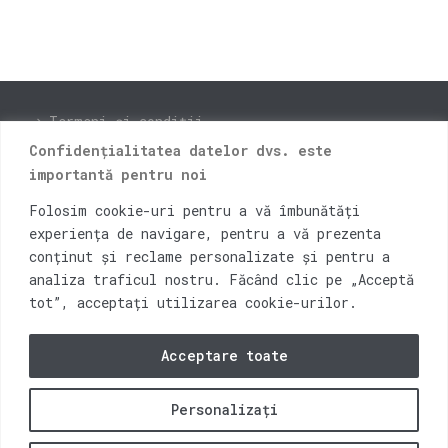
Termeni și condiții
Confidențialitatea datelor dvs. este
Livrare și retur
importantă pentru noi
ANPC
Folosim cookie-uri pentru a vă îmbunătăți
Instagram
experiența de navigare, pentru a vă prezenta
Facebook
conținut și reclame personalizate și pentru a
analiza traficul nostru. Făcând clic pe „Acceptă
Blog
tot”, acceptați utilizarea cookie-urilor.
Contact
Acceptare toate
Personalizați
2026 © Open Bar Distribution Cluj-Napoca
0