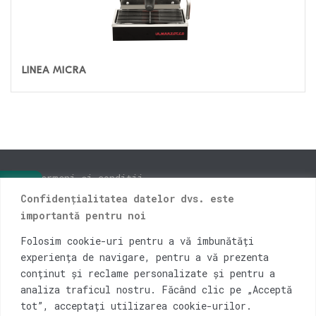
LINEA MICRA
Termeni și condiții
Confidențialitatea datelor dvs. este
Livrare și retur
importantă pentru noi
ANPC
Folosim cookie-uri pentru a vă îmbunătăți
Instagram
experiența de navigare, pentru a vă prezenta
Facebook
conținut și reclame personalizate și pentru a
analiza traficul nostru. Făcând clic pe „Acceptă
Blog
tot”, acceptați utilizarea cookie-urilor.