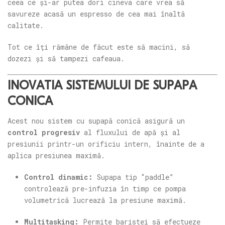
ceea ce și-ar putea dori cineva care vrea să
savureze acasă un espresso de cea mai înaltă
calitate.
Tot ce îți rămâne de făcut este să macini, să
dozezi și să tampezi cafeaua.
INOVAȚIA SISTEMULUI DE SUPAPĂ
CONICĂ
Acest nou sistem cu supapă conică asigură un
control progresiv
al fluxului de apă și al
presiunii printr-un orificiu intern, înainte de a
aplica presiunea maximă.
Control dinamic:
Supapa tip “paddle”
controlează pre-infuzia în timp ce pompa
volumetrică lucrează la presiune maximă.
Multitasking:
Permite baristei să efectueze