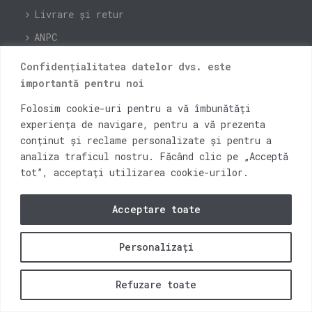
Livrare și retur
ANPC
Instagram
Confidențialitatea datelor dvs. este
importantă pentru noi
Facebook
Blog
Folosim cookie-uri pentru a vă îmbunătăți
experiența de navigare, pentru a vă prezenta
Contact
conținut și reclame personalizate și pentru a
analiza traficul nostru. Făcând clic pe „Acceptă
tot”, acceptați utilizarea cookie-urilor.
2026 © Open Bar Distribution Cluj-Napoca
Acceptare toate
Personalizați
0
Refuzare toate